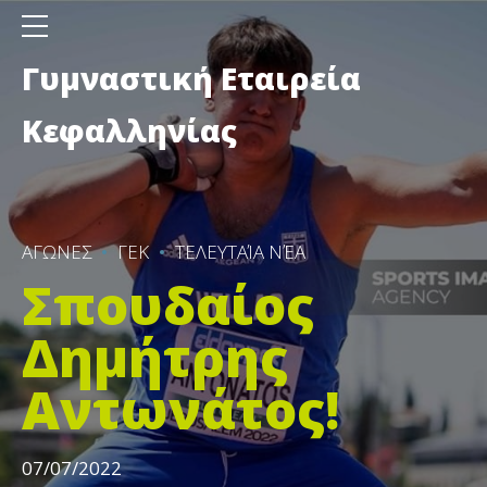
Γυμναστική Εταιρεία
Κεφαλληνίας
ΑΓΩΝΕΣ
ΓΕΚ
ΤΕΛΕΥΤΑΊΑ ΝΈΑ
Σπουδαίος
Δημήτρης
Αντωνάτος!
07/07/2022