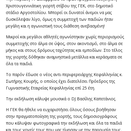
Χριστουγεννιάτικη γιορτή στίβου της ΓΕΚ, στο δημοτικό
στάδιο Αργοστολίου. Μπορεί οι δυνατοί άνεμοι να μας
δυσκόλεψαν λίγο, όμως η συμμετοχή των παιδιών ήταν
μεγάλη και η αγωνιστική τους διάθεση ανεβασμένη!
Μικροί και μεγάλοι αθλητές αγωνίστηκαν χωρίς περιορισμούς
συμμετοχής στο άλμα σε ύψος, στον ακοντισμό, στο άλμα σε
μήκος και στους δρόμους ταχύτητας και εμποδίων. Στο τέλος
της γιορτής δόθηκαν αναμνηστικά μετάλλια και κεράσματα σε
όλα τα παιδιά.
Το παρόν έδωσε ο νέος αντι-περιφερειάρχης Κεφαλληνίας κ.
Σωτήρης Κουρής, ο οποίος έχει διατελέσει Πρόεδρος της
Γυμναστικής Εταιρείας Κεφαλληνίας επί 25 έτη.
Την εκδήλωση κάλυψε μουσικά ο DJ Βασίλης Καπετάνιος.
Η ΓΕΚ θα ήθελε να ευχαριστήσει όλους όσους βοήθησαν
στην πραγματοποίηση της γιορτής, τους δημοσιογράφους
που κάλυψαν φωτογραφικά την εκδήλωση και όλα τα παιδιά
και τους γονείς τους που μας τίμησαν με την παρουσία τους.