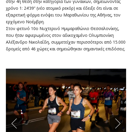
στην 4η θέση στην κατηγορία των γυναικών, σημειώνοντας
χρόνο 1: 24’39” (νέο ατομικό ρεκόρ) και έδειξε ότι είναι σε
εξαιρετική φόρμα ενόψει του Μαραθωνίου της Αθήνας, τον
ερχόμενο Νοέμβρη.
Στον φετινό 10ο Νυχτερινό Ημιμαραθώνιο Θεσσαλονίκης,
που ήταν αφιερωμένος στον αδικοχαμένο Ολυμπιονίκη
Αλέξανδρο Νικολαΐδη, συμμετείχαν περισσότεροι από 15.000
δρομείς από 46 χώρες και σημειώθηκαν σημαντικές επιδόσεις.