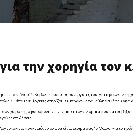
 για την χορηγία τον κ
σει τον κ. Ανατόλι Κοβάλσκι και τους συνεργάτες του, για την ευγενική 
ολίου. Τέτοιες ενέργειες στηρίζουν εμπράκτως τον αθλητισμό του νησιού
στον χώρο της σφαιροβολίας, ενός από τα αγωνίσματα που θα τραβήξουν
εγάλες επιδόσεις.
Αργοστολίου, προκειμένου όλα να είναι έτοιμα στις 15 Μαΐου, για το πρώ