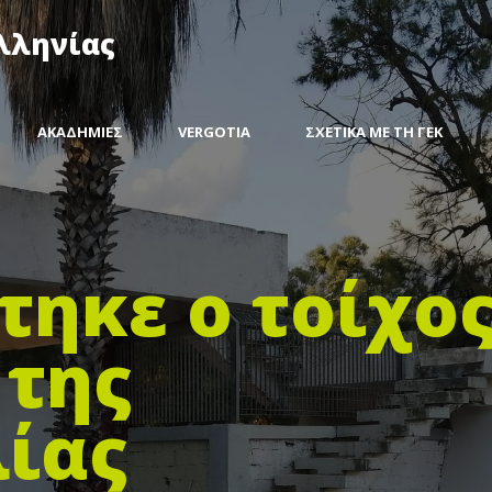
λληνίας
ΑΚΑΔΗΜΙΕΣ
VERGOTIA
ΣΧΕΤΙΚΑ ΜΕ ΤΗ ΓΕΚ
τηκε ο τοίχο
 της
ίας