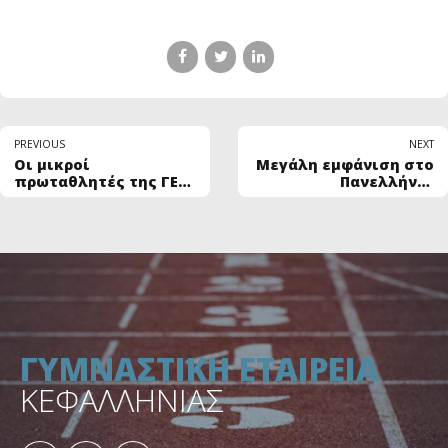
PREVIOUS
NEXT
Οι μικροί
Μεγάλη εμφάνιση στο
πρωταθλητές της ΓΕΚ
Πανελλήνιο
υποδέχονται το
Πρωτάθλημα Κ16 για
καλοκαίρι με κέφι και
την Αλίκη
γέλιο !
Σταματελάτου
ΓΥΜΝΑΣΤΙΚΗ ΕΤΑΙΡΕΙΑ
ΚΕΦΑΛΛΗΝΙΑΣ