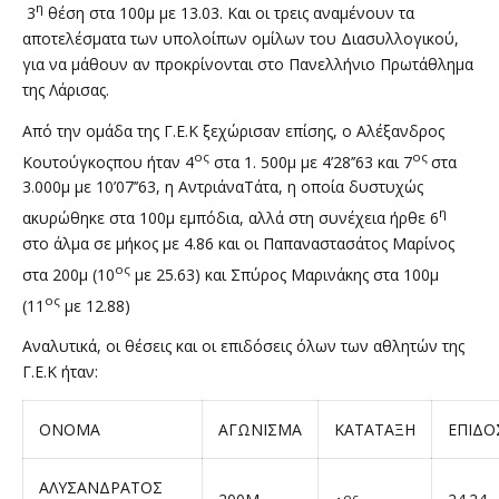
η
3
θέση στα 100μ με 13.03. Και οι τρεις αναμένουν τα
αποτελέσματα των υπολοίπων ομίλων του Διασυλλογικού,
για να μάθουν αν προκρίνονται στο Πανελλήνιο Πρωτάθλημα
της Λάρισας.
Από την ομάδα της Γ.Ε.Κ ξεχώρισαν επίσης, ο Αλέξανδρος
ος
ος
Κουτούγκοςπου ήταν 4
στα 1. 500μ με 4’28’’63 και 7
στα
3.000μ με 10’07’’63, η ΑντριάναΤάτα, η οποία δυστυχώς
η
ακυρώθηκε στα 100μ εμπόδια, αλλά στη συνέχεια ήρθε 6
στο άλμα σε μήκος με 4.86 και οι Παπαναστασάτος Μαρίνος
ος
στα 200μ (10
με 25.63) και Σπύρος Μαρινάκης στα 100μ
ος
(11
με 12.88)
Αναλυτικά, οι θέσεις και οι επιδόσεις όλων των αθλητών της
Γ.Ε.Κ ήταν:
ΟΝΟΜΑ
ΑΓΩΝΙΣΜΑ
ΚΑΤΑΤΑΞΗ
ΕΠΙΔΟ
ΑΛΥΣΑΝΔΡΑΤΟΣ
ος