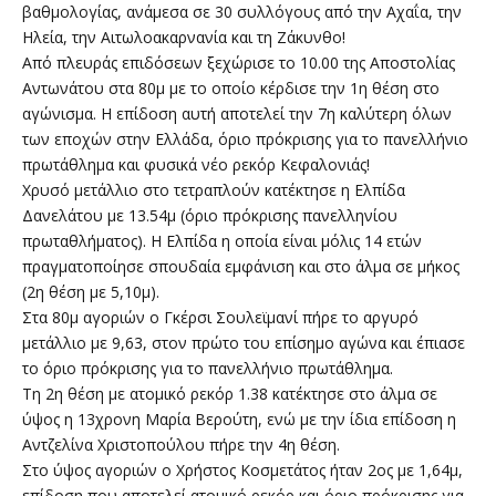
βαθμολογίας, ανάμεσα σε 30 συλλόγους από την Αχαΐα, την
Ηλεία, την Αιτωλοακαρνανία και τη Ζάκυνθο!
Από πλευράς επιδόσεων ξεχώρισε το 10.00 της Αποστολίας
Αντωνάτου στα 80μ με το οποίο κέρδισε την 1η θέση στο
αγώνισμα. Η επίδοση αυτή αποτελεί την 7η καλύτερη όλων
των εποχών στην Ελλάδα, όριο πρόκρισης για το πανελλήνιο
πρωτάθλημα και φυσικά νέο ρεκόρ Κεφαλονιάς!
Χρυσό μετάλλιο στο τετραπλούν κατέκτησε η Ελπίδα
Δανελάτου με 13.54μ (όριο πρόκρισης πανελληνίου
πρωταθλήματος). Η Ελπίδα η οποία είναι μόλις 14 ετών
πραγματοποίησε σπουδαία εμφάνιση και στο άλμα σε μήκος
(2η θέση με 5,10μ).
Στα 80μ αγοριών ο Γκέρσι Σουλεϊμανί πήρε το αργυρό
μετάλλιο με 9,63, στον πρώτο του επίσημο αγώνα και έπιασε
το όριο πρόκρισης για το πανελλήνιο πρωτάθλημα.
Τη 2η θέση με ατομικό ρεκόρ 1.38 κατέκτησε στο άλμα σε
ύψος η 13χρονη Μαρία Βερούτη, ενώ με την ίδια επίδοση η
Αντζελίνα Χριστοπούλου πήρε την 4η θέση.
Στο ύψος αγοριών ο Χρήστος Κοσμετάτος ήταν 2ος με 1,64μ,
επίδοση που αποτελεί ατομικό ρεκόρ και όριο πρόκρισης για