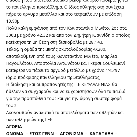
το πανελλήνιο πρωτάθλημα. Ο ίδιος αθλητής στη συνέχεια
πήρε το αργυρό μετάλλιο και στο τετραπλούν με επίδοση
13,90μ
Πολύ καλή εμφάνιση από τον Κωνσταντίνο Μινέτο, 2ος στα
300μ με χρόνο 42,32 και από τον Δημήτρη Ιωαννίδη ο οποίος
κατέκτησε τη 2η θέση στη δισκοβολία με 28,14μ.
Τέλος, η ομάδα της μικτής σκυταλοδρομίας 4Χ200,
αποτελούμενη από τους Κωνσταντίνο Μινέτο, Μαριλια
Παγουλάτου, Αποστολία Αντωνάτου και Γκέρσι Σουλεϊμανί
κατάφερε να πάρει το αργυρό μετάλλιο με χρόνο 1’45’’97
(όριο πρόκρισης πανελλήνιου πρωταθλήματος).
Η διοίκηση και οι προπονητές της Γ.Ε ΚΕΦΑΛΛΗΝΙΑΣ θα
ήθελαν να συγχαρούν και να ευχαριστήσουν όλα τα παιδιά
για την προσπάθειά τους και για την άψογη συμπεριφορά
τους!
Ακολουθούν αναλυτικά τα αποτελέσματα των αθλητών και
των αθλητριών της ΓΕΚ.
ΑΓΟΡΙΑ
ΟΝΟΜΑ – ΕΤΟΣ ΓΕΝΝ – ΑΓΩΝΙΣΜΑ – ΚΑΤΑΤΑΞΗ –